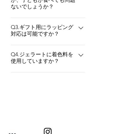
が、子どもが食べても問題
もございます。夏場やギフトでの
ないでしょうか？
お求めの際は、保冷剤の同時ご購
入をおすすめしております。
A2.ほとんどのフレーバーはお子様
にも安心してお召し上がりいただ
Q3.ギフト用にラッピング
対応は可能ですか？
けますが、ラムレーズンとグラン
マルニエのみ香り付けにリキュー
A3.大変申し訳ございません。包装
ルを使用しております。お子様や
やリボン等のラッピングは承って
Q4.ジェラートに着色料を
アルコールが苦手な方はご注意く
使用していますか？
おりません。しかしながら、ギフ
ださい。
トでもお求めいただけるよう丁寧
A4.着色料は使用しておりません。
に梱包、発送しております。ご不
cosme Gelatoでは素材をいかした
安な場合はお手数ではございます
シャーベット、ジェラートを作っ
が、一度お問い合わせください。
ております。その為、季節により
商品の色味が異なる場合がござい
ます。品質にはかわりございませ
んので、安心してお召し上がりく
ださい。