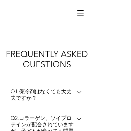
FREQUENTLY ASKED
QUESTIONS
よくある質問
Q1.保冷剤はなくても大丈
夫ですか？
A1.クール便での配送になります
が、運送会社に引継ぎ後の作業時
Q2.コラーゲン、ソイプロ
テインが配合されています
等は一時的に常温の環境になる事